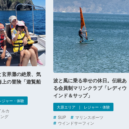
と玄界灘の絶景、気
波と風に乗る幸せの休日。伝統あ
海上の冒険「遊覧船
る会員制マリンクラブ「レディウ
インド＆サップ」
レジャー・体験
大原エリア | レジャー・体験
イルカ
ジング
SUP
マリンスポーツ
ウインドサーフィン