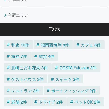
今宿エリア
Tags
和食 10件
福岡西海岸 8件
カフェ 8件
海鮮 7件
雑貨 4件
北崎こども花火 3件
COSTA Fukuoka 3件
ゲストハウス 3件
スイーツ 3件
レストラン 3件
ボートフィッシング 2件
老舗 2件
ドライブ 2件
ペットOK 2件