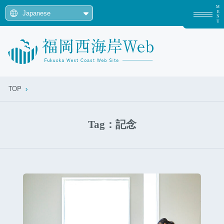
MENU
TOP
Tag：記念