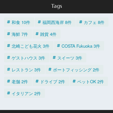
Tags
和食 10件
福岡西海岸 8件
カフェ 8件
海鮮 7件
雑貨 4件
北崎こども花火 3件
COSTA Fukuoka 3件
ゲストハウス 3件
スイーツ 3件
レストラン 3件
ボートフィッシング 2件
老舗 2件
ドライブ 2件
ペットOK 2件
イタリアン 2件