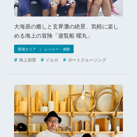
大海原の癒しと玄界灘の絶景、気軽に楽し
める海上の冒険「遊覧船 曜丸」
西浦エリア | レジャー・体験
海上洞窟
イルカ
ボートクルージング