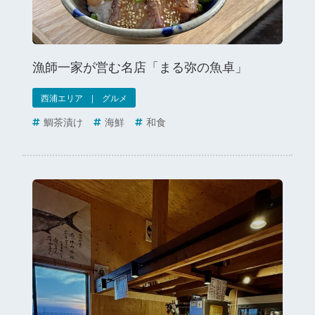
漁師一家が営む名店「まる弥の魚卓」
西浦エリア | グルメ
鯛茶漬け
海鮮
和食