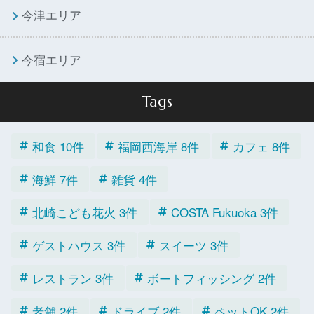
今津エリア
今宿エリア
Tags
和食 10件
福岡西海岸 8件
カフェ 8件
海鮮 7件
雑貨 4件
北崎こども花火 3件
COSTA Fukuoka 3件
ゲストハウス 3件
スイーツ 3件
レストラン 3件
ボートフィッシング 2件
老舗 2件
ドライブ 2件
ペットOK 2件